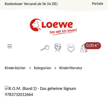
Portale
Kostenloser Versand ab 5€ (in DE)
Zum Hauptinhalt springen
0,00 €*
Kinderbücher
Kategorien
Kinderliteratur
Bildergalerie überspringen