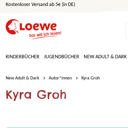
Kostenloser Versand ab 5€ (in DE)
m Hauptinhalt springen
Zur Suche springen
Zur Hauptnavigation springen
KINDERBÜCHER
JUGENDBÜCHER
NEW ADULT & DARK
New Adult & Dark
Autor*innen
Kyra Groh
Kyra Groh