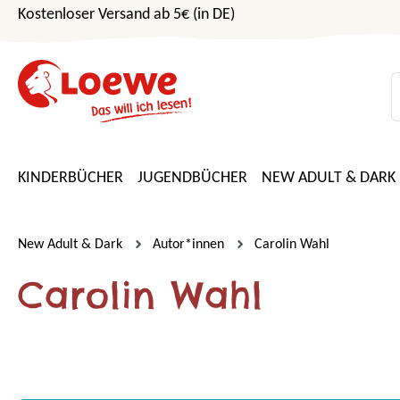
Kostenloser Versand ab 5€ (in DE)
m Hauptinhalt springen
Zur Suche springen
Zur Hauptnavigation springen
KINDERBÜCHER
JUGENDBÜCHER
NEW ADULT & DARK
New Adult & Dark
Autor*innen
Carolin Wahl
Carolin Wahl