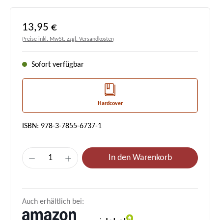
Regulärer Preis:
13,95 €
Preise inkl. MwSt. zzgl. Versandkosten
Sofort verfügbar
Hardcover
ISBN: 978-3-7855-6737-1
Produkt Anzahl: Gib den gewünschten Wert e
In den Warenkorb
Auch erhältlich bei: