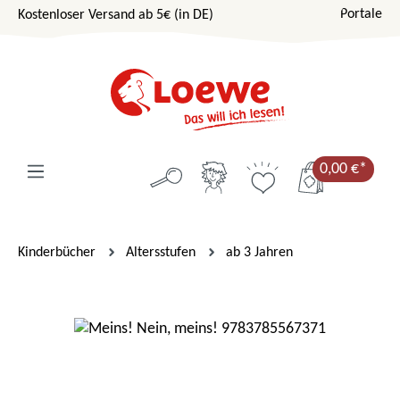
Portale
Kostenloser Versand ab 5€ (in DE)
Zum Hauptinhalt springen
0,00 €*
Kinderbücher
Altersstufen
ab 3 Jahren
Bildergalerie überspringen