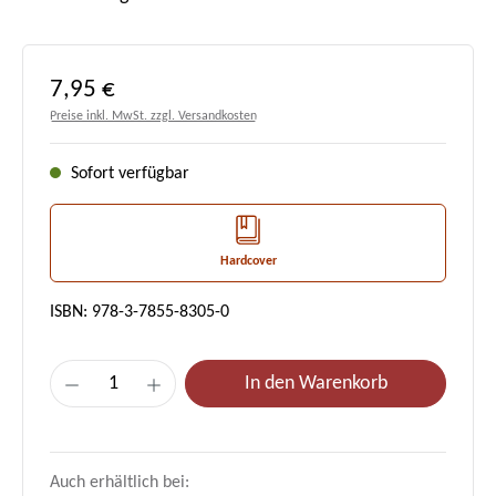
Regulärer Preis:
7,95 €
Preise inkl. MwSt. zzgl. Versandkosten
Sofort verfügbar
Hardcover
ISBN: 978-3-7855-8305-0
Produkt Anzahl: Gib den gewünschten Wert e
In den Warenkorb
Auch erhältlich bei: