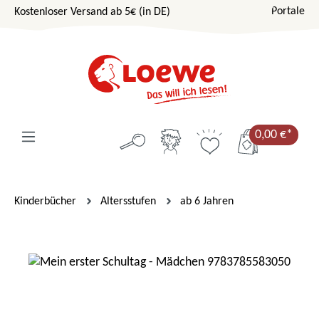
Portale
Kostenloser Versand ab 5€ (in DE)
Zum Hauptinhalt springen
0,00 €*
Kinderbücher
Altersstufen
ab 6 Jahren
Bildergalerie überspringen