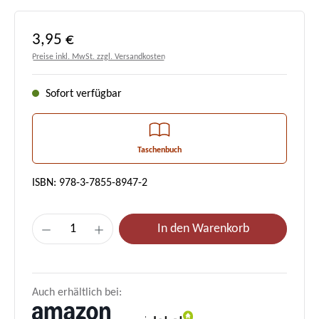
Regulärer Preis:
3,95 €
Preise inkl. MwSt. zzgl. Versandkosten
Sofort verfügbar
Taschenbuch
ISBN: 978-3-7855-8947-2
Produkt Anzahl: Gib den gewünschten Wert e
In den Warenkorb
Auch erhältlich bei: