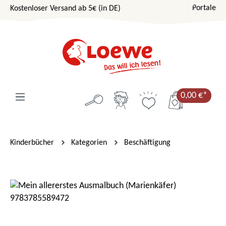
Portale
Kostenloser Versand ab 5€ (in DE)
Zum Hauptinhalt springen
0,00 €*
Kinderbücher
Kategorien
Beschäftigung
Bildergalerie überspringen