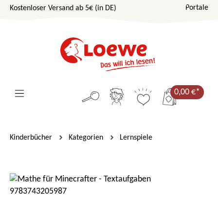
Portale
Kostenloser Versand ab 5€ (in DE)
Zum Hauptinhalt springen
0,00 €*
Kinderbücher
Kategorien
Lernspiele
Bildergalerie überspringen