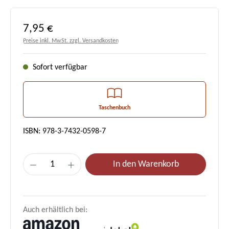
Regulärer Preis:
7,95 €
Preise inkl. MwSt. zzgl. Versandkosten
Sofort verfügbar
Taschenbuch
ISBN: 978-3-7432-0598-7
Produkt Anzahl: Gib den gewünschten Wert e
In den Warenkorb
Auch erhältlich bei: