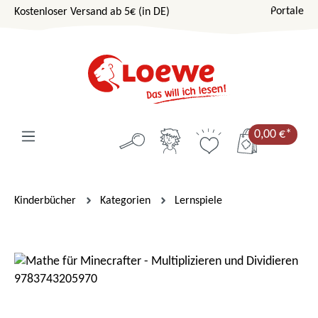
Portale
Kostenloser Versand ab 5€ (in DE)
Zum Hauptinhalt springen
0,00 €*
Kinderbücher
Kategorien
Lernspiele
Bildergalerie überspringen