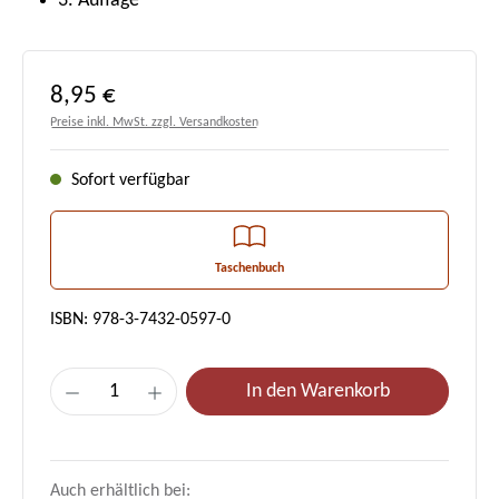
3. Auflage
Regulärer Preis:
8,95 €
Preise inkl. MwSt. zzgl. Versandkosten
Sofort verfügbar
Taschenbuch
ISBN: 978-3-7432-0597-0
Produkt Anzahl: Gib den gewünschten Wert e
In den Warenkorb
Auch erhältlich bei: