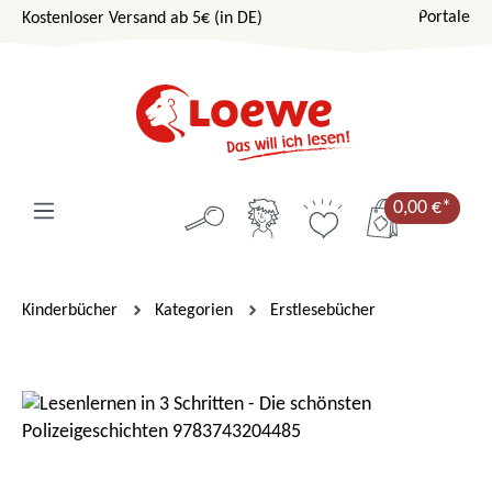
Portale
Kostenloser Versand ab 5€ (in DE)
Zum Hauptinhalt springen
0,00 €*
Kinderbücher
Kategorien
Erstlesebücher
Bildergalerie überspringen