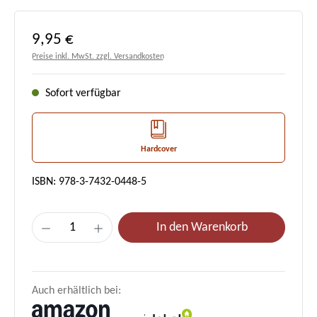
Regulärer Preis:
9,95 €
Preise inkl. MwSt. zzgl. Versandkosten
Sofort verfügbar
Hardcover
ISBN: 978-3-7432-0448-5
Produkt Anzahl: Gib den gewünschten Wert e
In den Warenkorb
Auch erhältlich bei: