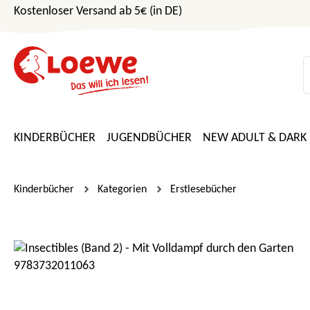
Kostenloser Versand ab 5€ (in DE)
m Hauptinhalt springen
Zur Suche springen
Zur Hauptnavigation springen
KINDERBÜCHER
JUGENDBÜCHER
NEW ADULT & DARK
Kinderbücher
Kategorien
Erstlesebücher
Bildergalerie überspringen