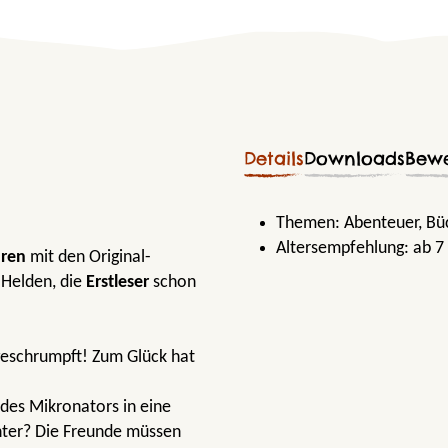
Details
Downloads
Bew
Themen:
Abenteuer
, Bü
Altersempfehlung:
ab 7
hren
mit den Original-
-Helden, die
Erstleser
schon
geschrumpft! Zum Glück hat
 des Mikronators in eine
inter? Die Freunde müssen