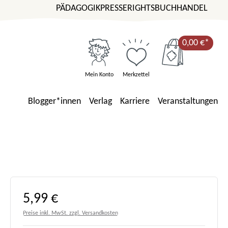
PÄDAGOGIK
PRESSE
RIGHTS
BUCHHANDEL
0,00 €*
Mein Konto
Merkzettel
Blogger*innen
Verlag
Karriere
Veranstaltungen
Regulärer Preis:
5,99 €
Preise inkl. MwSt. zzgl. Versandkosten