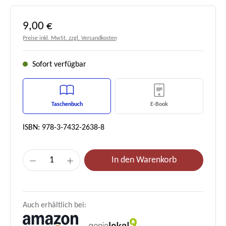
Regulärer Preis:
9,00 €
Preise inkl. MwSt. zzgl. Versandkosten
Sofort verfügbar
Taschenbuch
E-Book
ISBN: 978-3-7432-2638-8
Produkt Anzahl: Gib den gewünschten Wert e
In den Warenkorb
Auch erhältlich bei: