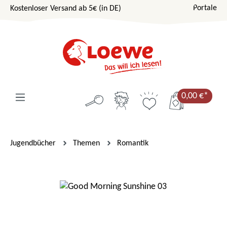
Portale
Kostenloser Versand ab 5€ (in DE)
Zum Hauptinhalt springen
0,00 €*
Jugendbücher
Themen
Romantik
Bildergalerie überspringen