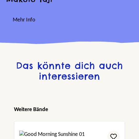
Mehr Info
Das könnte dich auch
interessieren
Produktgalerie überspringen
Weitere Bände