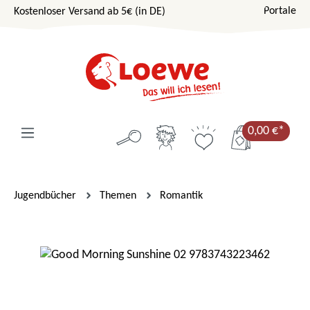
Portale
Kostenloser Versand ab 5€ (in DE)
Zum Hauptinhalt springen
0,00 €*
Jugendbücher
Themen
Romantik
Bildergalerie überspringen