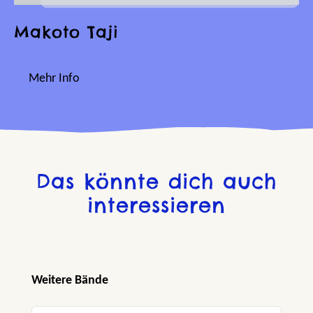
Makoto Taji
Mehr Info
Das könnte dich auch
interessieren
Produktgalerie überspringen
Weitere Bände