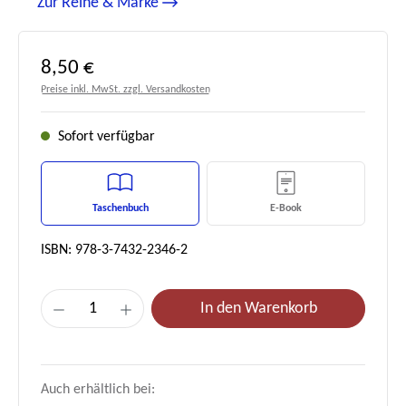
Zur Reihe & Marke
Regulärer Preis:
8,50 €
Preise inkl. MwSt. zzgl. Versandkosten
Sofort verfügbar
Taschenbuch
E-Book
ISBN: 978-3-7432-2346-2
Produkt Anzahl: Gib den gewünschten Wert e
In den Warenkorb
Auch erhältlich bei: