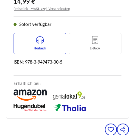
Regulärer Preis:
14,99 €
Preise inkl. MwSt. zzgl. Versandkosten
Sofort verfügbar
Hörbuch
E-Book
ISBN: 978-3-949473-00-5
Erhältlich bei: