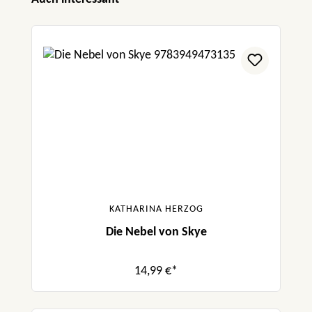
Wohlfühlen. Ein zauberhaftes Jugendbuch mit
einer starken Story, die die Fantasie des
Lesers beflügelt.“
prettytigerbuch.blogspot.com
KATHARINA HERZOG
Die Nebel von Skye
14,99 €*