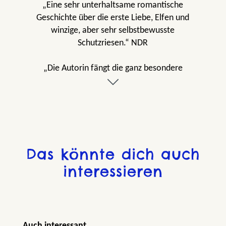
„Eine sehr unterhaltsame romantische
Geschichte über die erste Liebe, Elfen und
winzige, aber sehr selbstbewusste
Schutzriesen.“ NDR
„Die Autorin fängt die ganz besondere
Atmosphäre Islands ein und zieht auch
erwachsene Leser mitten hinein in ein
fantastisches Abenteuer aus Dunkel- und
Lichtelfen.“ Doris Wassermann, Westfalen
Blatt
Das könnte dich auch
„Absolut gelungener Einzelband, den ich nicht
interessieren
mehr aus der Hand legen wollte, mit einem
runden, toll durchdachten Ende.“
Bookshaveasoul.com
„Zum Abtauchen, Fallenlassen und
Produktgalerie überspringen
Auch interessant