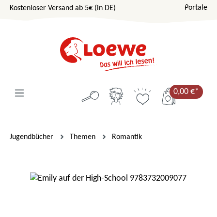
Portale
Kostenloser Versand ab 5€ (in DE)
Zum Hauptinhalt springen
0,00 €*
Jugendbücher
Themen
Romantik
Bildergalerie überspringen