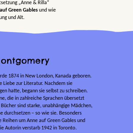
tsetzung „Anne & Rilla“
auf Green Gables
und wie
ung und Alt.
Montgomery
de 1874 in New London, Kanada geboren.
e Liebe zur Literatur. Nachdem sie
en hatte, begann sie selbst zu schreiben.
e, die in zahlreiche Sprachen übersetzt
r Bücher sind starke, unabhängige Mädchen,
e durchsetzen – so wie sie. Besonders
re Reihen um Anne auf Green Gables und
e Autorin verstarb 1942 in Toronto.