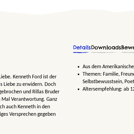
Details
Downloads
Bew
Aus dem Amerikanische
Themen:
Familie
, Freun
Liebe. Kenneth Ford ist der
Selbstbewusstsein
, Poe
s Liebe zu erwidern. Doch
Altersempfehlung:
ab 1
gebrochen und Rillas Bruder
en Mal Verantwortung. Ganz
ßlich auch Kenneth in den
chtiges Versprechen gegeben