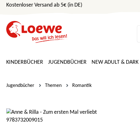
Kostenloser Versand ab 5€ (in DE)
m Hauptinhalt springen
Zur Suche springen
Zur Hauptnavigation springen
KINDERBÜCHER
JUGENDBÜCHER
NEW ADULT & DARK
Jugendbücher
Themen
Romantik
Bildergalerie überspringen