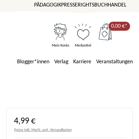
PÄDAGOGIK
PRESSE
RIGHTS
BUCHHANDEL
0,00 €*
Mein Konto
Merkzettel
Blogger*innen
Verlag
Karriere
Veranstaltungen
Regulärer Preis:
4,99 €
Preise inkl. MwSt. zzgl. Versandkosten