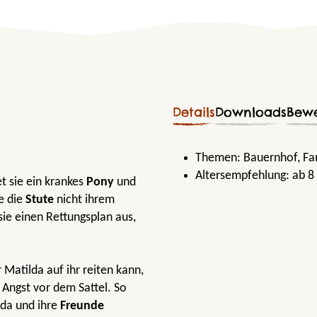
Details
Downloads
Bew
Themen:
Bauernhof
, Fa
Altersempfehlung:
ab 8
t sie ein krankes
Pony
und
ie die
Stute
nicht ihrem
ie einen Rettungsplan aus,
Matilda auf ihr reiten kann,
e Angst vor dem Sattel. So
ilda und ihre
Freunde