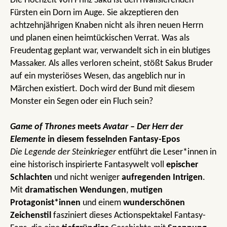
Die Hochzeit von Prinz Saku ist den rivalisierenden
Fürsten ein Dorn im Auge. Sie akzeptieren den
achtzehnjährigen Knaben nicht als ihren neuen Herrn
und planen einen heimtückischen Verrat. Was als
Freudentag geplant war, verwandelt sich in ein blutiges
Massaker. Als alles verloren scheint, stößt Sakus Bruder
auf ein mysteriöses Wesen, das angeblich nur in
Märchen existiert. Doch wird der Bund mit diesem
Monster ein Segen oder ein Fluch sein?
Game of Thrones
meets
Avatar – Der Herr der
Elemente
in diesem fesselnden Fantasy-Epos
Die Legende der Steinkrieger
entführt die Leser*innen in
eine historisch inspirierte Fantasywelt voll
epischer
Schlachten
und nicht weniger
aufregenden Intrigen
.
Mit
dramatischen Wendungen
,
mutigen
Protagonist*innen
und einem
wunderschönen
Zeichenstil
fasziniert dieses Actionspektakel Fantasy-