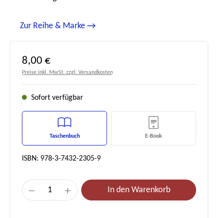
Zur Reihe & Marke
Regulärer Preis:
8,00 €
Preise inkl. MwSt. zzgl. Versandkosten
Sofort verfügbar
Taschenbuch
E-Book
ISBN: 978-3-7432-2305-9
Produkt Anzahl: Gib den gewünschten Wert e
In den Warenkorb