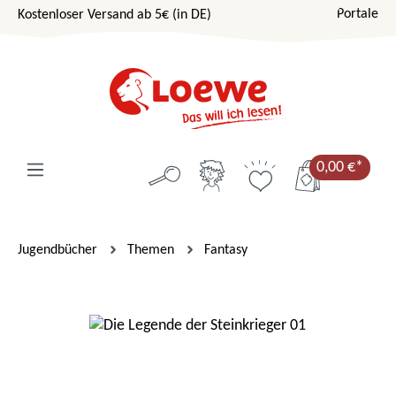
Portale
Kostenloser Versand ab 5€ (in DE)
Zum Hauptinhalt springen
0,00 €*
Jugendbücher
Themen
Fantasy
Bildergalerie überspringen