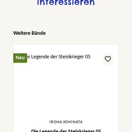
interessieren
Produktgalerie überspringen
Weitere Bände
Neu
IROHA KOHINATA
Die Legende der Steinkrieger 05