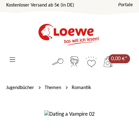
Portale
Kostenloser Versand ab 5€ (in DE)
Zum Hauptinhalt springen
0,00 €*
Jugendbücher
Themen
Romantik
Bildergalerie überspringen