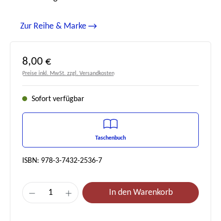
Zur Reihe & Marke
Regulärer Preis:
8,00 €
Preise inkl. MwSt. zzgl. Versandkosten
Sofort verfügbar
Taschenbuch
ISBN: 978-3-7432-2536-7
Produkt Anzahl: Gib den gewünschten Wert e
In den Warenkorb