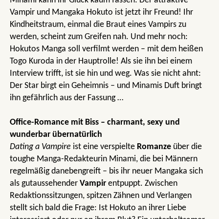
Minami kann ihr Glück kaum fassen: Der attraktive
Vampir und Mangaka Hokuto ist jetzt ihr Freund! Ihr
Kindheitstraum, einmal die Braut eines Vampirs zu
werden, scheint zum Greifen nah. Und mehr noch:
Hokutos Manga soll verfilmt werden – mit dem heißen
Togo Kuroda in der Hauptrolle! Als sie ihn bei einem
Interview trifft, ist sie hin und weg. Was sie nicht ahnt:
Der Star birgt ein Geheimnis – und Minamis Duft bringt
ihn gefährlich aus der Fassung …
Office-Romance mit Biss – charmant, sexy und
wunderbar übernatürlich
Dating a Vampire
ist eine verspielte
Romanze
über die
toughe Manga-Redakteurin Minami, die bei Männern
regelmäßig danebengreift – bis ihr neuer Mangaka sich
als gutaussehender
Vampir
entpuppt. Zwischen
Redaktionssitzungen, spitzen Zähnen und Verlangen
stellt sich bald die Frage: Ist Hokuto an ihrer Liebe