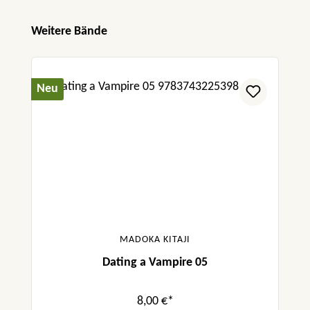
Produktgalerie überspringen
Weitere Bände
Neu
MADOKA KITAJI
Dating a Vampire 05
8,00 €*