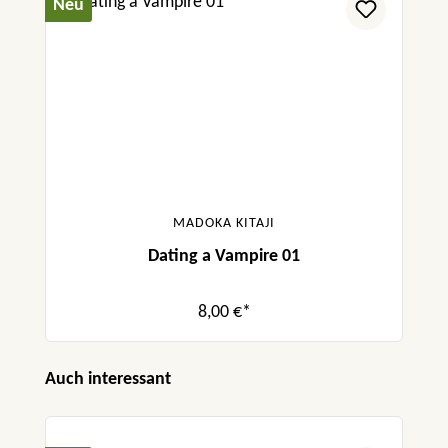
Neu
MADOKA KITAJI
Dating a Vampire 01
8,00 €*
Produktgalerie überspringen
Auch interessant