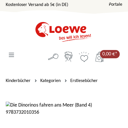
Portale
Kostenloser Versand ab 5€ (in DE)
Zum Hauptinhalt springen
0,00 €*
Kinderbücher
Kategorien
Erstlesebücher
Bildergalerie überspringen