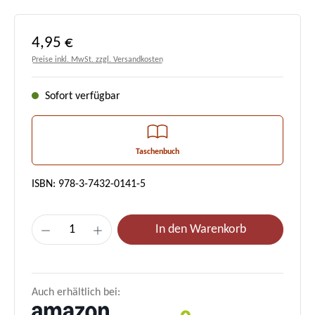
Regulärer Preis:
4,95 €
Preise inkl. MwSt. zzgl. Versandkosten
Sofort verfügbar
Taschenbuch
ISBN: 978-3-7432-0141-5
Produkt Anzahl: Gib den gewünschten Wert e
In den Warenkorb
Auch erhältlich bei: