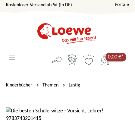
Portale
Kostenloser Versand ab 5€ (in DE)
Zum Hauptinhalt springen
0,00 €*
Kinderbücher
Themen
Lustig
Bildergalerie überspringen