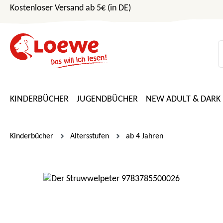
Kostenloser Versand ab 5€ (in DE)
m Hauptinhalt springen
Zur Suche springen
Zur Hauptnavigation springen
KINDERBÜCHER
JUGENDBÜCHER
NEW ADULT & DARK
Kinderbücher
Altersstufen
ab 4 Jahren
Bildergalerie überspringen