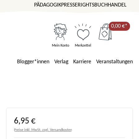
PÄDAGOGIK
PRESSE
RIGHTS
BUCHHANDEL
0,00 €*
Mein Konto
Merkzettel
Blogger*innen
Verlag
Karriere
Veranstaltungen
Regulärer Preis:
6,95 €
Preise inkl. MwSt. zzgl. Versandkosten