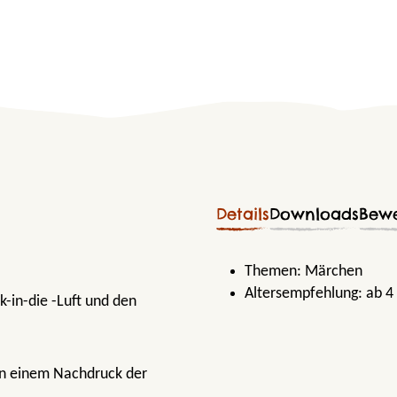
Details
Downloads
Bew
Themen:
Märchen
Altersempfehlung:
ab 4
k-in-die -Luft und den
 in einem Nachdruck der