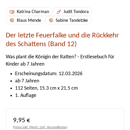
Katrina Charman
Judit Tondora
Klaus Mende
Sabine Tandetzke
Der letzte Feuerfalke und die Rückkehr
des Schattens (Band 12)
Was plant die Königin der Ratten? - Erstlesebuch für
Kinder ab 7 Jahren
Erscheinungsdatum: 12.03.2026
ab 7 Jahren
112 Seiten, 15.3 cm x 21.5 cm
1. Auflage
Regulärer Preis:
9,95 €
Preise inkl. MwSt. zzgl. Versandkosten