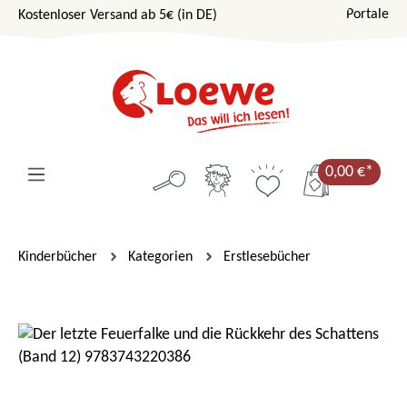
Portale
Kostenloser Versand ab 5€ (in DE)
Zum Hauptinhalt springen
0,00 €*
Kinderbücher
Kategorien
Erstlesebücher
Bildergalerie überspringen