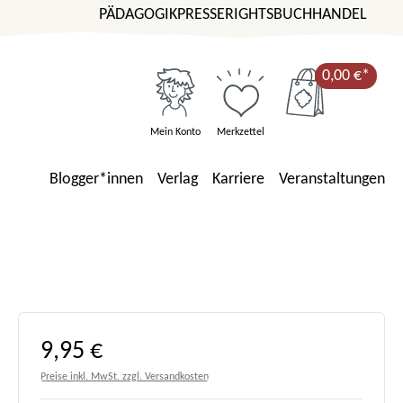
PÄDAGOGIK
PRESSE
RIGHTS
BUCHHANDEL
0,00 €*
Mein Konto
Merkzettel
Blogger*innen
Verlag
Karriere
Veranstaltungen
Regulärer Preis:
9,95 €
Preise inkl. MwSt. zzgl. Versandkosten