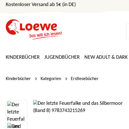
Kostenloser Versand ab 5€ (in DE)
m Hauptinhalt springen
Zur Suche springen
Zur Hauptnavigation springen
KINDERBÜCHER
JUGENDBÜCHER
NEW ADULT & DARK
Kinderbücher
Kategorien
Erstlesebücher
Bildergalerie überspringen