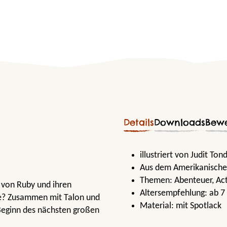
Details
Downloads
Bew
illustriert von Judit Ton
Aus dem Amerikanische
Themen:
Abenteuer
, Ac
e von Ruby und ihren
Altersempfehlung:
ab 7
alke? Zusammen mit Talon und
Material:
mit Spotlack
r Beginn des nächsten großen