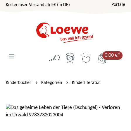
Portale
Kostenloser Versand ab 5€ (in DE)
Zum Hauptinhalt springen
0,00 €*
Kinderbücher
Kategorien
Kinderliteratur
Bildergalerie überspringen