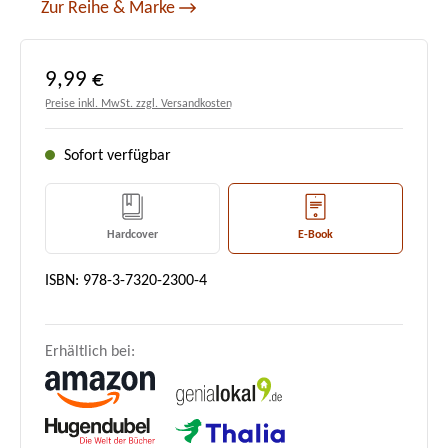
Zur Reihe & Marke
Regulärer Preis:
9,99 €
Preise inkl. MwSt. zzgl. Versandkosten
Sofort verfügbar
Hardcover
E-Book
ISBN: 978-3-7320-2300-4
Erhältlich bei: