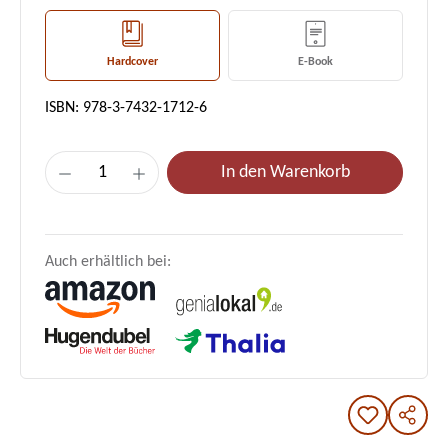
Hardcover
E-Book
ISBN: 978-3-7432-1712-6
Produkt Anzahl: Gib den gewünschten Wert e
In den Warenkorb
Auch erhältlich bei: