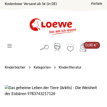
Portale
Kostenloser Versand ab 5€ (in DE)
Zum Hauptinhalt springen
0,00 €*
Kinderbücher
Kategorien
Kinderliteratur
Bildergalerie überspringen