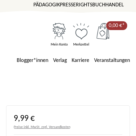
PÄDAGOGIK
PRESSE
RIGHTS
BUCHHANDEL
0,00 €*
Mein Konto
Merkzettel
Blogger*innen
Verlag
Karriere
Veranstaltungen
Regulärer Preis:
9,99 €
Preise inkl. MwSt. zzgl. Versandkosten