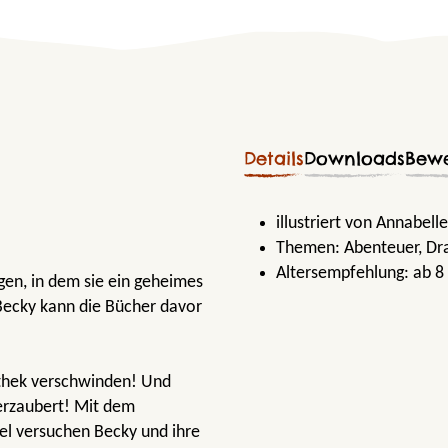
Details
Downloads
Bew
illustriert von Annabell
Themen:
Abenteuer
, D
Altersempfehlung:
ab 8
gen, in dem sie ein geheimes
 Becky kann die Bücher davor
iothek verschwinden! Und
erzaubert! Mit dem
gel versuchen Becky und ihre