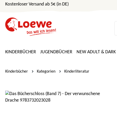
Kostenloser Versand ab 5€ (in DE)
m Hauptinhalt springen
Zur Suche springen
Zur Hauptnavigation springen
KINDERBÜCHER
JUGENDBÜCHER
NEW ADULT & DARK
Kinderbücher
Kategorien
Kinderliteratur
Bildergalerie überspringen