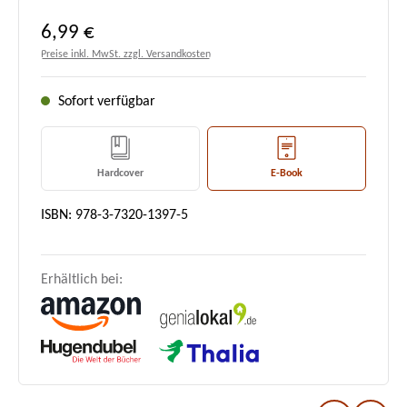
Regulärer Preis:
6,99 €
Preise inkl. MwSt. zzgl. Versandkosten
Sofort verfügbar
Hardcover
E-Book
ISBN: 978-3-7320-1397-5
Erhältlich bei: