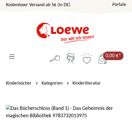
Portale
Kostenloser Versand ab 5€ (in DE)
Zum Hauptinhalt springen
0,00 €*
Kinderbücher
Kategorien
Kinderliteratur
Bildergalerie überspringen