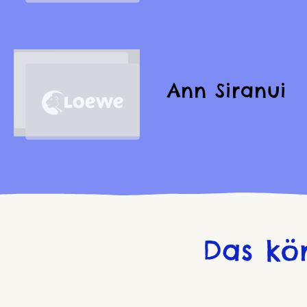
Ann Siranui
Das kö