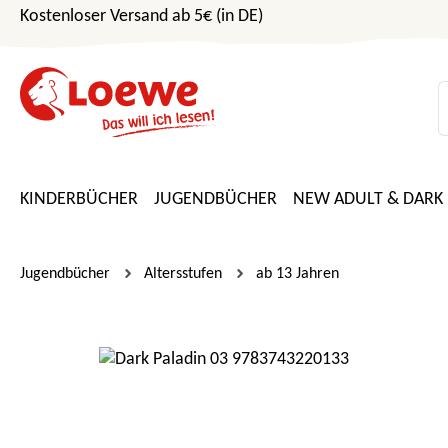
Kostenloser Versand ab 5€ (in DE)
m Hauptinhalt springen
Zur Suche springen
Zur Hauptnavigation springen
KINDERBÜCHER
JUGENDBÜCHER
NEW ADULT & DARK
Jugendbücher
Altersstufen
ab 13 Jahren
Bildergalerie überspringen