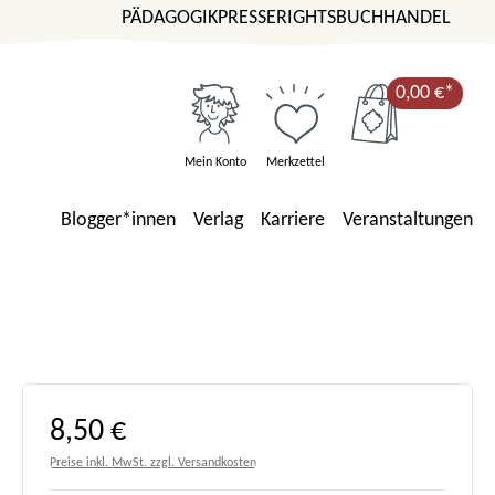
PÄDAGOGIK
PRESSE
RIGHTS
BUCHHANDEL
0,00 €*
Mein Konto
Merkzettel
Blogger*innen
Verlag
Karriere
Veranstaltungen
Regulärer Preis:
8,50 €
Preise inkl. MwSt. zzgl. Versandkosten