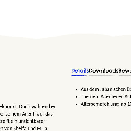
Details
Downloads
Bew
Aus dem Japanischen üb
Themen:
Abenteuer
, Ac
Altersempfehlung:
ab 1
geknockt. Doch während er
ei seinem Angriff auf das
treift ein unsichtbarer
n von Shelfa und Milia