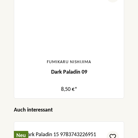
FUMIKARU NISHIJIMA
Dark Paladin 09
8,50 €*
Produktgalerie überspringen
Auch interessant
Neu