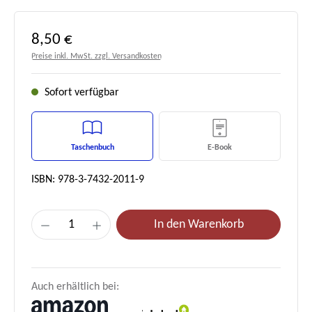
Regulärer Preis:
8,50 €
Preise inkl. MwSt. zzgl. Versandkosten
Sofort verfügbar
Taschenbuch
E-Book
ISBN: 978-3-7432-2011-9
Produkt Anzahl: Gib den gewünschten Wert e
In den Warenkorb
Auch erhältlich bei: