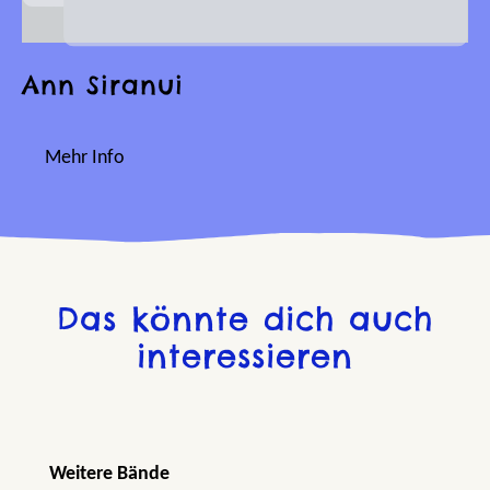
Ann Siranui
Mehr Info
Das könnte dich auch
interessieren
Produktgalerie überspringen
Weitere Bände