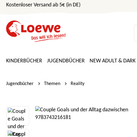
Kostenloser Versand ab 5€ (in DE)
m Hauptinhalt springen
Zur Suche springen
Zur Hauptnavigation springen
KINDERBÜCHER
JUGENDBÜCHER
NEW ADULT & DARK
Jugendbücher
Themen
Reality
Bildergalerie überspringen