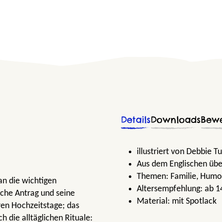
Details
Downloads
Bew
illustriert von Debbie T
Aus dem Englischen übe
Themen:
Familie
, Humo
 an die wichtigen
Altersempfehlung:
ab 1
sche Antrag und seine
Material:
mit Spotlack
ren Hochzeitstage; das
die alltäglichen Rituale: