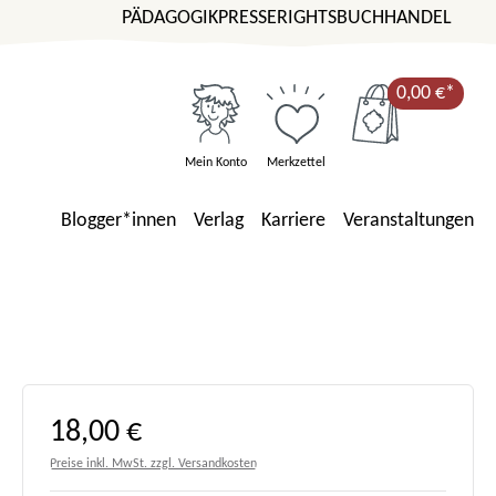
PÄDAGOGIK
PRESSE
RIGHTS
BUCHHANDEL
0,00 €*
Mein Konto
Merkzettel
Blogger*innen
Verlag
Karriere
Veranstaltungen
Regulärer Preis:
18,00 €
Preise inkl. MwSt. zzgl. Versandkosten