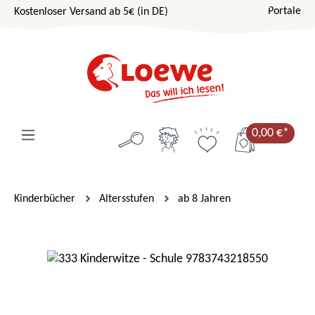
Portale
Kostenloser Versand ab 5€ (in DE)
Zum Hauptinhalt springen
0,00 €*
Kinderbücher
Altersstufen
ab 8 Jahren
Bildergalerie überspringen