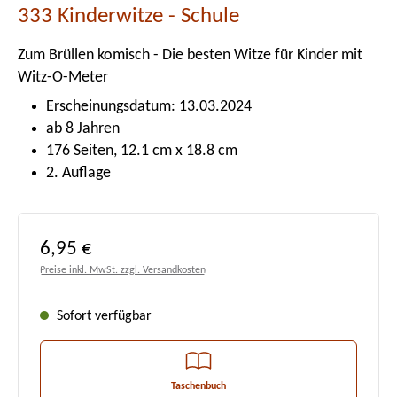
333 Kinderwitze - Schule
Zum Brüllen komisch - Die besten Witze für Kinder mit
Witz-O-Meter
Erscheinungsdatum: 13.03.2024
ab 8 Jahren
176 Seiten, 12.1 cm x 18.8 cm
2. Auflage
Regulärer Preis:
6,95 €
Preise inkl. MwSt. zzgl. Versandkosten
Sofort verfügbar
Taschenbuch