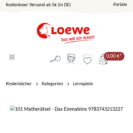
Portale
Kostenloser Versand ab 5€ (in DE)
Zum Hauptinhalt springen
0,00 €*
Kinderbücher
Kategorien
Lernspiele
Bildergalerie überspringen