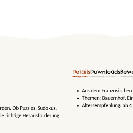
Details
Downloads
Bew
Aus dem Französischen
Themen:
Bauernhof
, E
Altersempfehlung:
ab 4
erden. Ob Puzzles, Sudokus,
die richtige Herausforderung.