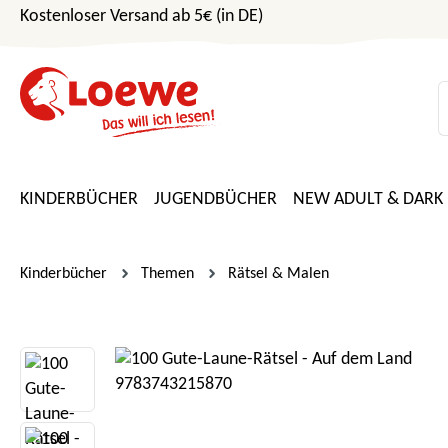
Kostenloser Versand ab 5€ (in DE)
m Hauptinhalt springen
Zur Suche springen
Zur Hauptnavigation springen
KINDERBÜCHER
JUGENDBÜCHER
NEW ADULT & DARK
Kinderbücher
Themen
Rätsel & Malen
Bildergalerie überspringen