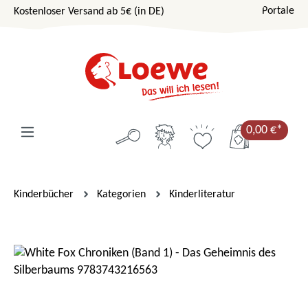
Portale
Kostenloser Versand ab 5€ (in DE)
Zum Hauptinhalt springen
0,00 €*
Kinderbücher
Kategorien
Kinderliteratur
Bildergalerie überspringen