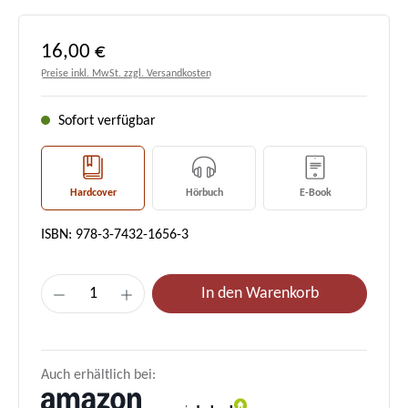
Regulärer Preis:
16,00 €
Preise inkl. MwSt. zzgl. Versandkosten
Sofort verfügbar
Hardcover
Hörbuch
E-Book
ISBN: 978-3-7432-1656-3
Produkt Anzahl: Gib den gewünschten Wert e
In den Warenkorb
Auch erhältlich bei: