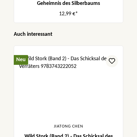
Geheimnis des Silberbaums
12,99 €*
Produktgalerie überspringen
Auch interessant
Neu
JIATONG CHEN
Wild Stork (Band 2) - Das Schicksal des