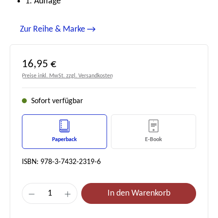
1. Auflage
Zur Reihe & Marke
Regulärer Preis:
16,95 €
Preise inkl. MwSt. zzgl. Versandkosten
Sofort verfügbar
Paperback
E-Book
ISBN: 978-3-7432-2319-6
Produkt Anzahl: Gib den gewünschten Wert e
In den Warenkorb