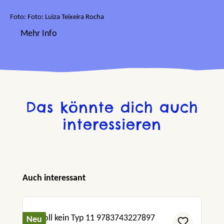
Foto: Foto: Luiza Teixeira Rocha
Mehr Info
Das könnte dich auch
interessieren
Produktgalerie überspringen
Auch interessant
Neu