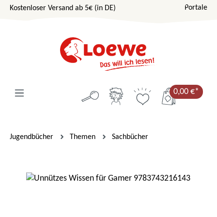
Portale
Kostenloser Versand ab 5€ (in DE)
Zum Hauptinhalt springen
0,00 €*
Jugendbücher
Themen
Sachbücher
Bildergalerie überspringen