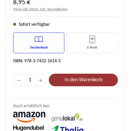
Regulärer Preis:
8,95 €
Preise inkl. MwSt. zzgl. Versandkosten
Sofort verfügbar
Taschenbuch
E-Book
ISBN: 978-3-7432-1614-3
Produkt Anzahl: Gib den gewünschten Wert e
In den Warenkorb
Auch erhältlich bei: