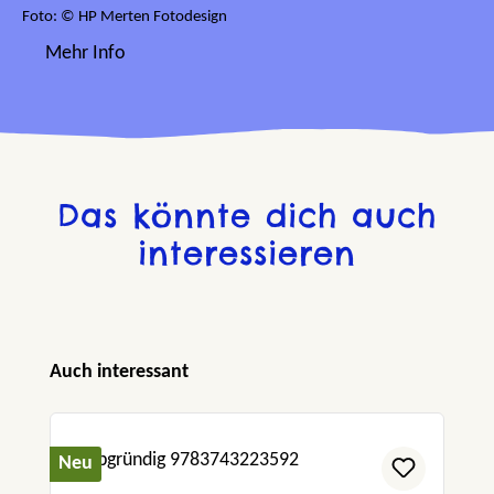
Foto: © HP Merten Fotodesign
Mehr Info
Das könnte dich auch
interessieren
Produktgalerie überspringen
Auch interessant
Neu