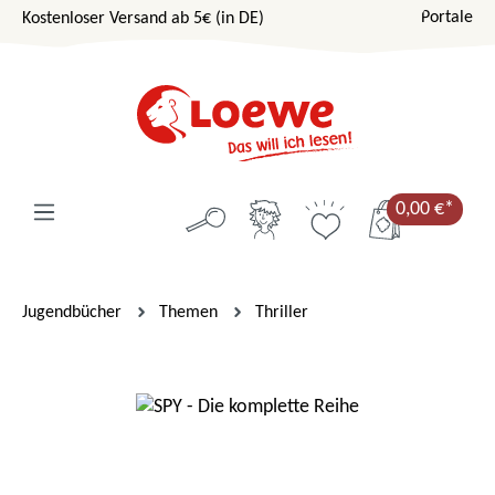
Portale
Kostenloser Versand ab 5€ (in DE)
Zum Hauptinhalt springen
0,00 €*
Jugendbücher
Themen
Thriller
Bildergalerie überspringen