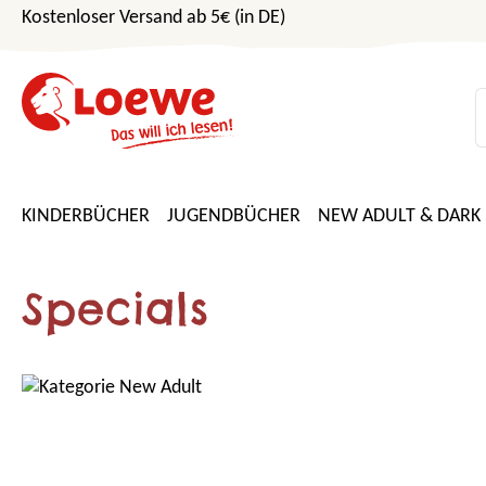
Kostenloser Versand ab 5€ (in DE)
m Hauptinhalt springen
Zur Suche springen
Zur Hauptnavigation springen
KINDERBÜCHER
JUGENDBÜCHER
NEW ADULT & DARK
Specials