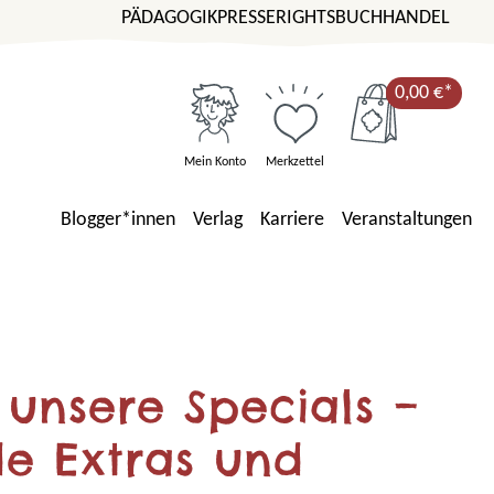
PÄDAGOGIK
PRESSE
RIGHTS
BUCHHANDEL
0,00 €*
Mein Konto
Merkzettel
Blogger*innen
Verlag
Karriere
Veranstaltungen
unsere Specials –
e Extras und