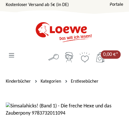
Portale
Kostenloser Versand ab 5€ (in DE)
Zum Hauptinhalt springen
0,00 €*
Kinderbücher
Kategorien
Erstlesebücher
Bildergalerie überspringen