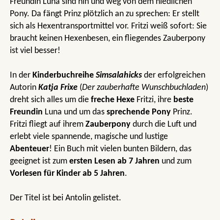
Freundin Luna sind hin und weg von dem niedlichen
Pony. Da fängt Prinz plötzlich an zu sprechen: Er stellt
sich als Hexentransportmittel vor. Fritzi weiß sofort: Sie
braucht keinen Hexenbesen, ein fliegendes Zauberpony
ist viel besser!
In der
Kinderbuchreihe
Simsalahicks
der erfolgreichen
Autorin
Katja Frixe
(
Der zauberhafte Wunschbuchladen
)
dreht sich alles um die
freche Hexe
Fritzi, ihre
beste
Freundin
Luna und um das
sprechende Pony
Prinz.
Fritzi fliegt auf ihrem
Zauberpony
durch die Luft und
erlebt viele spannende, magische und lustige
Abenteuer
! Ein Buch mit vielen bunten Bildern, das
geeignet ist zum
ersten Lesen ab 7 Jahren
und zum
Vorlesen für Kinder ab 5 Jahren
.
Der Titel ist bei Antolin gelistet.