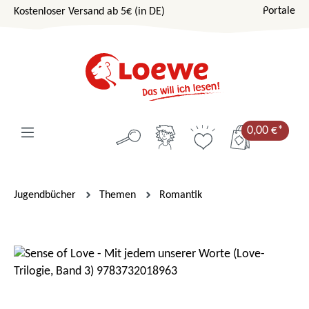
Portale
Kostenloser Versand ab 5€ (in DE)
Zum Hauptinhalt springen
0,00 €*
Jugendbücher
Themen
Romantik
Bildergalerie überspringen