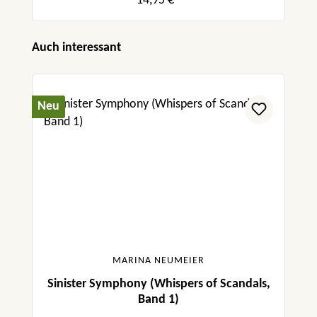
14,95 €*
Produktgalerie überspringen
Auch interessant
Neu
MARINA NEUMEIER
Sinister Symphony (Whispers of Scandals,
Band 1)