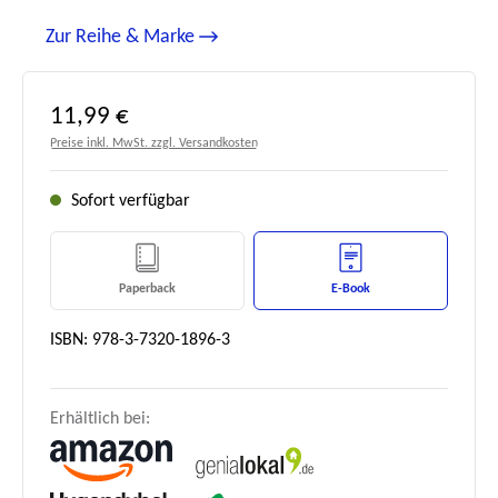
Zur Reihe & Marke
Regulärer Preis:
11,99 €
Preise inkl. MwSt. zzgl. Versandkosten
Sofort verfügbar
Paperback
E-Book
ISBN: 978-3-7320-1896-3
Erhältlich bei: