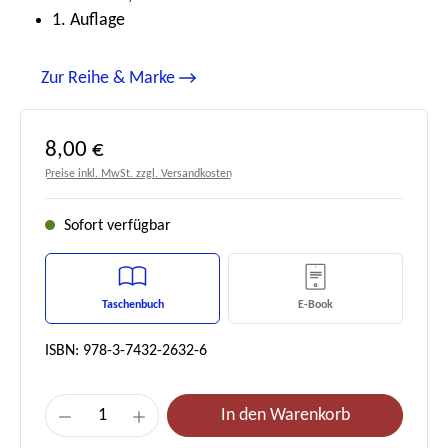
1. Auflage
Zur Reihe & Marke
Regulärer Preis:
8,00 €
Preise inkl. MwSt. zzgl. Versandkosten
Sofort verfügbar
Taschenbuch
E-Book
ISBN: 978-3-7432-2632-6
Produkt Anzahl: Gib den gewünschten Wert e
In den Warenkorb