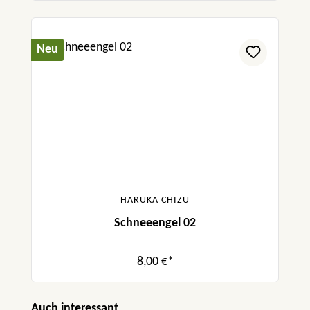
Neu
HARUKA CHIZU
Schneeengel 02
8,00 €*
Produktgalerie überspringen
Auch interessant