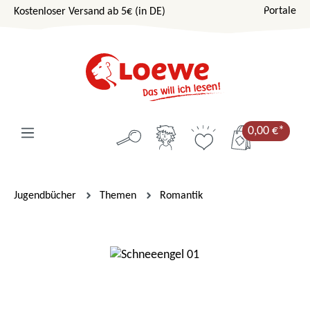
Portale
Kostenloser Versand ab 5€ (in DE)
Zum Hauptinhalt springen
0,00 €*
Jugendbücher
Themen
Romantik
Bildergalerie überspringen