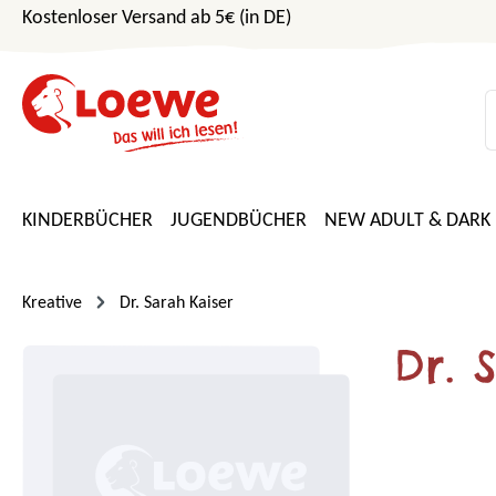
Kostenloser Versand ab 5€ (in DE)
m Hauptinhalt springen
Zur Suche springen
Zur Hauptnavigation springen
KINDERBÜCHER
JUGENDBÜCHER
NEW ADULT & DARK
Kreative
Dr. Sarah Kaiser
Dr. 