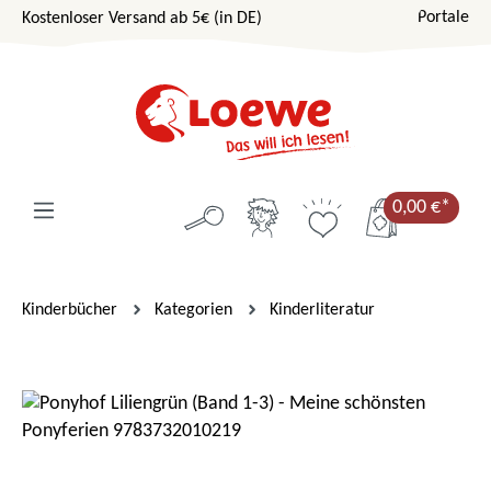
Portale
Kostenloser Versand ab 5€ (in DE)
Zum Hauptinhalt springen
0,00 €*
Kinderbücher
Kategorien
Kinderliteratur
Bildergalerie überspringen