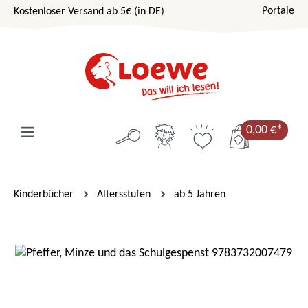
Portale
Kostenloser Versand ab 5€ (in DE)
Zum Hauptinhalt springen
0,00 €*
Kinderbücher
Altersstufen
ab 5 Jahren
Bildergalerie überspringen