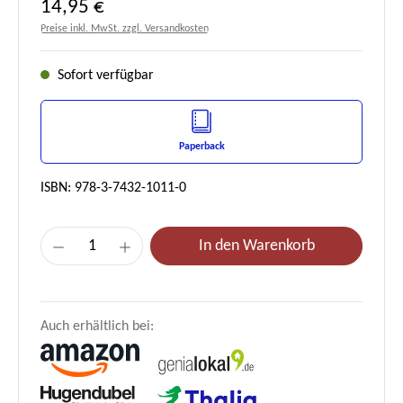
Regulärer Preis:
14,95 €
Preise inkl. MwSt. zzgl. Versandkosten
Sofort verfügbar
Paperback
ISBN: 978-3-7432-1011-0
Produkt Anzahl: Gib den gewünschten Wert e
In den Warenkorb
Auch erhältlich bei: