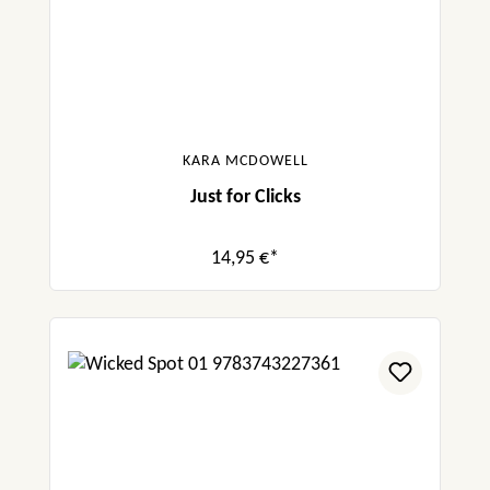
Humor und die Gefühle nicht zu kurz.“
mandysbuecherecke.de
„Als ich den Klappentext gelesen habe, da
hatte ich schon eine Ahnung, dass das Buch
von Kara McDowell ein wahres Meisterwerk
KARA MCDOWELL
ist. Und was soll ich sagen? Es ist perfekt!“
Just for Clicks
boooksaremylife.blogspot.com
14,95 €*