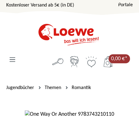
Portale
Kostenloser Versand ab 5€ (in DE)
Zum Hauptinhalt springen
0,00 €*
Jugendbücher
Themen
Romantik
Bildergalerie überspringen