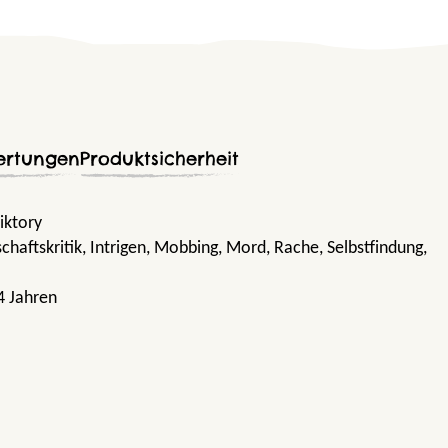
ertungen
Produktsicherheit
iktory
schaftskritik
, Intrigen
, Mobbing
, Mord
, Rache
, Selbstfindung
,
4 Jahren