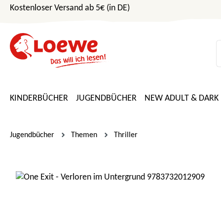
Kostenloser Versand ab 5€ (in DE)
m Hauptinhalt springen
Zur Suche springen
Zur Hauptnavigation springen
KINDERBÜCHER
JUGENDBÜCHER
NEW ADULT & DARK
Jugendbücher
Themen
Thriller
Bildergalerie überspringen