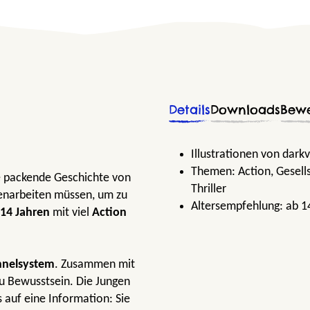
Details
Downloads
Bew
Illustrationen von darkv
Themen:
Action
, Gesell
e packende Geschichte von
Thriller
menarbeiten müssen, um zu
Altersempfehlung:
ab 1
 14 Jahren
mit viel
Action
nnelsystem
. Zusammen mit
zu Bewusstsein. Die Jungen
 auf eine Information: Sie