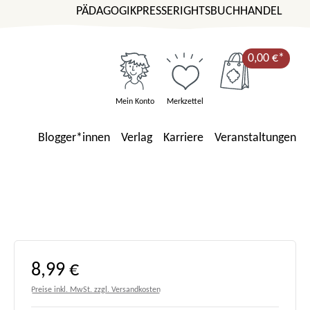
PÄDAGOGIK
PRESSE
RIGHTS
BUCHHANDEL
0,00 €*
Mein Konto
Merkzettel
Blogger*innen
Verlag
Karriere
Veranstaltungen
Regulärer Preis:
8,99 €
Preise inkl. MwSt. zzgl. Versandkosten