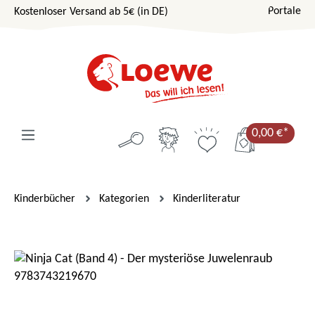
Portale
Kostenloser Versand ab 5€ (in DE)
Zum Hauptinhalt springen
0,00 €*
Kinderbücher
Kategorien
Kinderliteratur
Bildergalerie überspringen