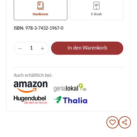
Hardcover
E-Book
ISBN: 978-3-7432-1967-0
Produkt Anzahl: Gib den gewünschten Wert e
In den Warenkorb
Auch erhältlich bei: