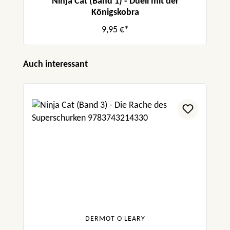
Ninja Cat (Band 1) - Duell mit der
Königskobra
9,95 €*
Produktgalerie überspringen
Auch interessant
DERMOT O'LEARY