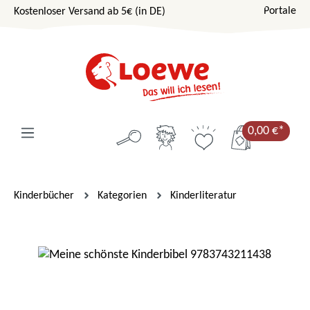
Portale
Kostenloser Versand ab 5€ (in DE)
Zum Hauptinhalt springen
0,00 €*
Kinderbücher
Kategorien
Kinderliteratur
Bildergalerie überspringen