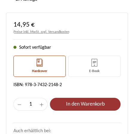
Regulärer Preis:
14,95 €
Preise inkl. MwSt. zzgl. Versandkosten
Sofort verfügbar
Hardcover
E-Book
ISBN: 978-3-7432-2148-2
Produkt Anzahl: Gib den gewünschten Wert e
In den Warenkorb
Auch erhältlich bei: