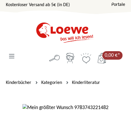
Portale
Kostenloser Versand ab 5€ (in DE)
Zum Hauptinhalt springen
0,00 €*
Kinderbücher
Kategorien
Kinderliteratur
Bildergalerie überspringen