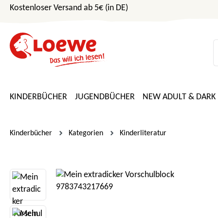
Kostenloser Versand ab 5€ (in DE)
m Hauptinhalt springen
Zur Suche springen
Zur Hauptnavigation springen
KINDERBÜCHER
JUGENDBÜCHER
NEW ADULT & DARK
Kinderbücher
Kategorien
Kinderliteratur
Bildergalerie überspringen