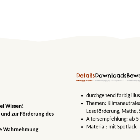
Details
Downloads
Bew
durchgehend farbig illus
Themen:
Klimaneutrale
iel Wissen!
Leseförderung
, Mathe
,
 und zur Förderung des
Altersempfehlung:
ab 5
Material:
mit Spotlack
lle Wahrnehmung