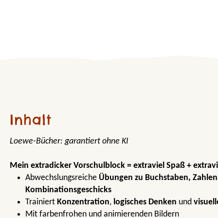
Inhalt
Loewe-Bücher: garantiert ohne KI
Mein extradicker Vorschulblock = extraviel Spaß + extrav
Abwechslungsreiche
Übungen zu Buchstaben, Zahlen
Kombinationsgeschicks
Trainiert
Konzentration
,
logisches Denken
und
visue
Mit farbenfrohen und animierenden Bildern