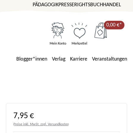
PÄDAGOGIK
PRESSE
RIGHTS
BUCHHANDEL
0,00 €*
Mein Konto
Merkzettel
Blogger*innen
Verlag
Karriere
Veranstaltungen
Regulärer Preis:
7,95 €
Preise inkl. MwSt. zzgl. Versandkosten